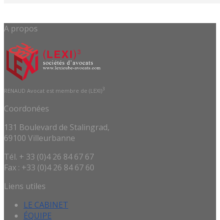
A propos
3
RENAUD Avocat est membre de (LEXI)
Coordonées
131 Boulevard de Stalingrad,
69100 Villeurbanne
Tél. + 33 (0)4 26 84 67 67
Fax : +33 (0)4 26 84 67 60
Liens utiles
LE CABINET
ÉQUIPE