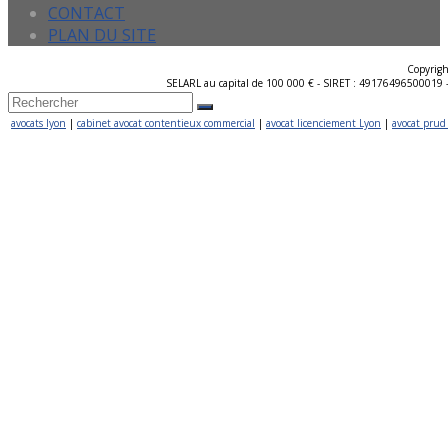
CONTACT
PLAN DU SITE
Copyrig
SELARL au capital de 100 000 € - SIRET : 49176496500019 - 
avocats lyon
|
cabinet avocat contentieux commercial
|
avocat licenciement Lyon
|
avocat pru